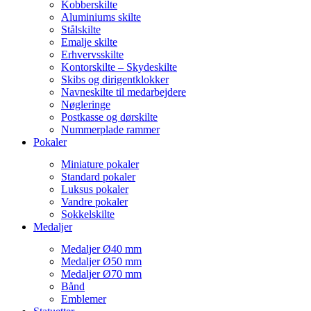
Kobberskilte
Aluminiums skilte
Stålskilte
Emalje skilte
Erhvervsskilte
Kontorskilte – Skydeskilte
Skibs og dirigentklokker
Navneskilte til medarbejdere
Nøgleringe
Postkasse og dørskilte
Nummerplade rammer
Pokaler
Miniature pokaler
Standard pokaler
Luksus pokaler
Vandre pokaler
Sokkelskilte
Medaljer
Medaljer Ø40 mm
Medaljer Ø50 mm
Medaljer Ø70 mm
Bånd
Emblemer