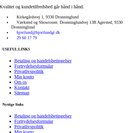
Kvalitet og kundetilfredshed går hånd i hånd.
Kirkegårdsvej 1, 9330 Dronninglund
Værksted og Showroom: Dronninglundvej 13B Agersted, 9330
Dronninglund
hjortlund@hjortlundgt.dk
29 60 17 79
USEFUL LINKS
Betaling og handelsbetingelser
Fortrydelsesformular
Privatlivspolitik
Min konto
Om os
Kontakt
Sitemap
Nyttige links
Betaling og handelsbetingelser
Fortrydelsesformular
Privatlivspolitik
Min konto