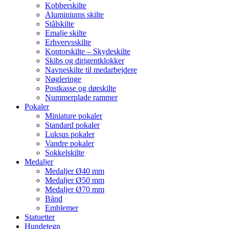
Kobberskilte
Aluminiums skilte
Stålskilte
Emalje skilte
Erhvervsskilte
Kontorskilte – Skydeskilte
Skibs og dirigentklokker
Navneskilte til medarbejdere
Nøgleringe
Postkasse og dørskilte
Nummerplade rammer
Pokaler
Miniature pokaler
Standard pokaler
Luksus pokaler
Vandre pokaler
Sokkelskilte
Medaljer
Medaljer Ø40 mm
Medaljer Ø50 mm
Medaljer Ø70 mm
Bånd
Emblemer
Statuetter
Hundetegn