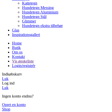
Kattetegn
Hundetegn Messing
Hundetegn Aluminium
Hundetegn Stål
Glimmer
Hundetegn ekstra tilbehør
Glas
Inspirationsgalleri
Home
Butik
Om os
Kontakt
Vis ønskeliste
Login/registrér
Indkøbskurv
Luk
Log ind
Luk
Ingen konto endnu?
Opret en konto
Shop