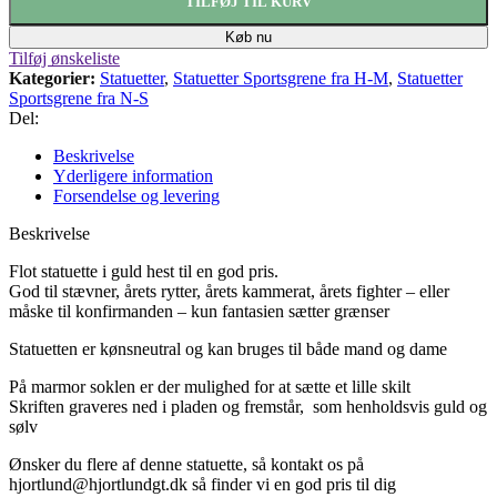
TILFØJ TIL KURV
Køb nu
Tilføj ønskeliste
Kategorier:
Statuetter
,
Statuetter Sportsgrene fra H-M
,
Statuetter
Sportsgrene fra N-S
Del:
Beskrivelse
Yderligere information
Forsendelse og levering
Beskrivelse
Flot statuette i guld hest til en god pris.
God til stævner, årets rytter, årets kammerat, årets fighter – eller
måske til konfirmanden – kun fantasien sætter grænser
Statuetten er kønsneutral og kan bruges til både mand og dame
På marmor soklen er der mulighed for at sætte
et lille skilt
Skriften graveres ned i pladen og fremstår,
som henholdsvis guld og
sølv
Ønsker du flere af denne statuette, så kontakt os på
hjortlund@hjortlundgt.dk så finder vi en god pris til dig