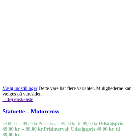
Vælg indstillinger
Dette vare har flere varianter. Mulighederne kan
vælges på varesiden
Tilføj ønskeliste
Statuette – Motorcross
Udsalgspris
59,00
kr.
–
99,00
kr.
Prisinterval: 59,00 kr. til 99,00 kr.
49,00
kr.
–
89,00
kr.
Prisinterval: Udsalgspris 49,00 kr. til
89,00 kr.