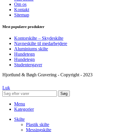
Om os
Kontakt
Sitemap
Mest populære produkter
Kontorskilte – Skydeskilte
Navneskilte til medarbejdere
Aluminiums skilte
Hundetegn
Hundetegn
Studentergaver
Hjortlund & Bøgh Gravering - Copyright - 2023
Luk
Søg
Menu
Kategorier
Skilte
Plastik skilte
Messingskilte