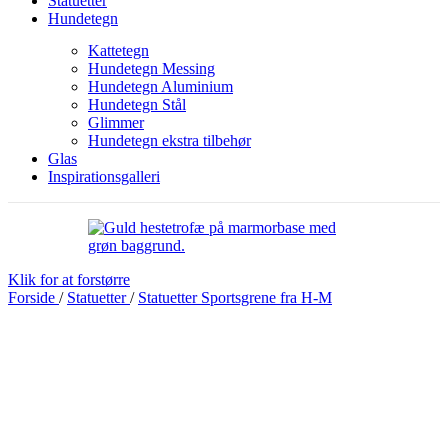
Statuetter
Hundetegn
Kattetegn
Hundetegn Messing
Hundetegn Aluminium
Hundetegn Stål
Glimmer
Hundetegn ekstra tilbehør
Glas
Inspirationsgalleri
Klik for at forstørre
Forside
/
Statuetter
/
Statuetter Sportsgrene fra H-M