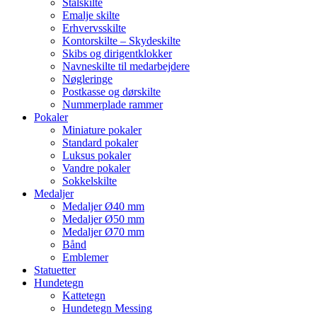
Stålskilte
Emalje skilte
Erhvervsskilte
Kontorskilte – Skydeskilte
Skibs og dirigentklokker
Navneskilte til medarbejdere
Nøgleringe
Postkasse og dørskilte
Nummerplade rammer
Pokaler
Miniature pokaler
Standard pokaler
Luksus pokaler
Vandre pokaler
Sokkelskilte
Medaljer
Medaljer Ø40 mm
Medaljer Ø50 mm
Medaljer Ø70 mm
Bånd
Emblemer
Statuetter
Hundetegn
Kattetegn
Hundetegn Messing