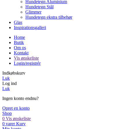
Hundetegn Aluminium
Hundetegn Stål
Glimmer
Hundetegn ekstra tilbehør
Glas
Inspirationsgalleri
Home
Butik
Om os
Kontakt
Vis ønskeliste
Login/registrér
Indkøbskurv
Luk
Log ind
Luk
Ingen konto endnu?
Opret en konto
Shop
0
Vis ønskeliste
0
varer
Kurv
Min konto