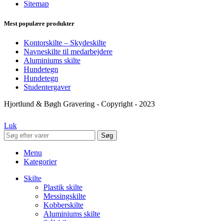
Sitemap
Mest populære produkter
Kontorskilte – Skydeskilte
Navneskilte til medarbejdere
Aluminiums skilte
Hundetegn
Hundetegn
Studentergaver
Hjortlund & Bøgh Gravering - Copyright - 2023
Luk
Søg
Menu
Kategorier
Skilte
Plastik skilte
Messingskilte
Kobberskilte
Aluminiums skilte