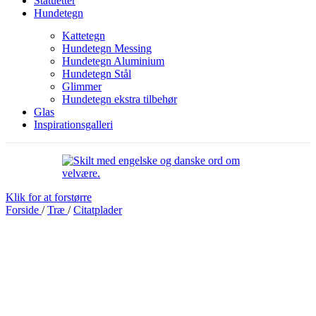
Statuetter
Hundetegn
Kattetegn
Hundetegn Messing
Hundetegn Aluminium
Hundetegn Stål
Glimmer
Hundetegn ekstra tilbehør
Glas
Inspirationsgalleri
Klik for at forstørre
Forside
/
Træ
/
Citatplader