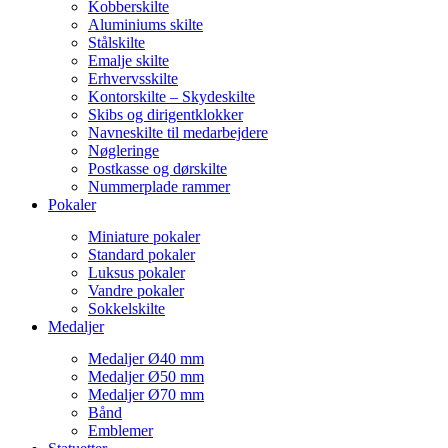
Kobberskilte
Aluminiums skilte
Stålskilte
Emalje skilte
Erhvervsskilte
Kontorskilte – Skydeskilte
Skibs og dirigentklokker
Navneskilte til medarbejdere
Nøgleringe
Postkasse og dørskilte
Nummerplade rammer
Pokaler
Miniature pokaler
Standard pokaler
Luksus pokaler
Vandre pokaler
Sokkelskilte
Medaljer
Medaljer Ø40 mm
Medaljer Ø50 mm
Medaljer Ø70 mm
Bånd
Emblemer